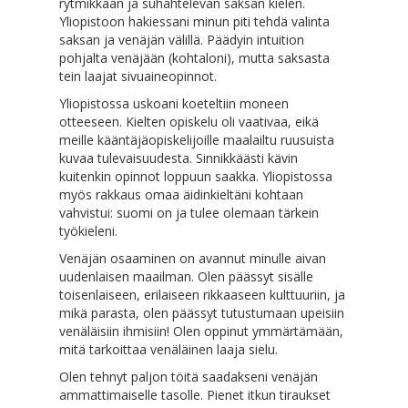
rytmikkään ja suhahtelevan saksan kielen.
Yliopistoon hakiessani minun piti tehdä valinta
saksan ja venäjän välillä. Päädyin intuition
pohjalta venäjään (kohtaloni), mutta saksasta
tein laajat sivuaineopinnot.
Yliopistossa uskoani koeteltiin moneen
otteeseen. Kielten opiskelu oli vaativaa, eikä
meille kääntäjäopiskelijoille maalailtu ruusuista
kuvaa tulevaisuudesta. Sinnikkäästi kävin
kuitenkin opinnot loppuun saakka. Yliopistossa
myös rakkaus omaa äidinkieltäni kohtaan
vahvistui: suomi on ja tulee olemaan tärkein
työkieleni.
Venäjän osaaminen on avannut minulle aivan
uudenlaisen maailman. Olen päässyt sisälle
toisenlaiseen, erilaiseen rikkaaseen kulttuuriin, ja
mikä parasta, olen päässyt tutustumaan upeisiin
venäläisiin ihmisiin! Olen oppinut ymmärtämään,
mitä tarkoittaa venäläinen laaja sielu.
Olen tehnyt paljon töitä saadakseni venäjän
ammattimaiselle tasolle. Pienet itkun tiraukset