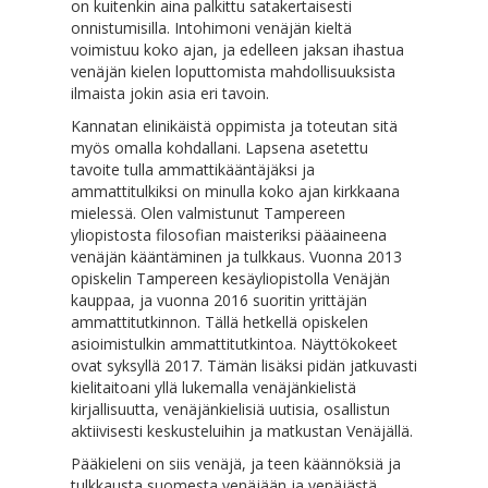
on kuitenkin aina palkittu satakertaisesti
onnistumisilla. Intohimoni venäjän kieltä
voimistuu koko ajan, ja edelleen jaksan ihastua
venäjän kielen loputtomista mahdollisuuksista
ilmaista jokin asia eri tavoin.
Kannatan elinikäistä oppimista ja toteutan sitä
myös omalla kohdallani. Lapsena asetettu
tavoite tulla ammattikääntäjäksi ja
ammattitulkiksi on minulla koko ajan kirkkaana
mielessä. Olen valmistunut Tampereen
yliopistosta filosofian maisteriksi pääaineena
venäjän kääntäminen ja tulkkaus. Vuonna 2013
opiskelin Tampereen kesäyliopistolla Venäjän
kauppaa, ja vuonna 2016 suoritin yrittäjän
ammattitutkinnon. Tällä hetkellä opiskelen
asioimistulkin ammattitutkintoa. Näyttökokeet
ovat syksyllä 2017. Tämän lisäksi pidän jatkuvasti
kielitaitoani yllä lukemalla venäjänkielistä
kirjallisuutta, venäjänkielisiä uutisia, osallistun
aktiivisesti keskusteluihin ja matkustan Venäjällä.
Pääkieleni on siis venäjä, ja teen käännöksiä ja
tulkkausta suomesta venäjään ja venäjästä