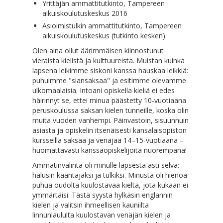
Yrittäjän ammattitutkinto, Tampereen
aikuiskoulutuskeskus 2016
Asioimistulkin ammattitutkinto, Tampereen
aikuiskoulutuskeskus (tutkinto kesken)
Olen aina ollut äärimmäisen kiinnostunut
vieraista kielistä ja kulttuureista. Muistan kuinka
lapsena leikimme siskoni kanssa hauskaa leikkiä:
puhuimme "siansaksaa" ja esitimme olevamme
ulkomaalaisia. Intoani opiskella kieliä ei edes
häirinnyt se, ettei minua päästetty 10-vuotiaana
peruskoulussa saksan kielen tunneille, koska olin
muita vuoden vanhempi. Päinvastoin, sisuunnuin
asiasta ja opiskelin itsenäisesti kansalaisopiston
kursseilla saksaa ja venäjää 14–15-vuotiaana –
huomattavasti kanssaopiskelijoita nuorempana!
Ammatinvalinta oli minulle lapsesta asti selvä:
halusin kääntäjäksi ja tulkiksi. Minusta oli hienoa
puhua oudolta kuulostavaa kieltä, jota kukaan ei
ymmärtäisi. Tästä syystä hylkäsin englannin
kielen ja valitsin ihmeellisen kauniilta
linnunlaululta kuulostavan venäjän kielen ja