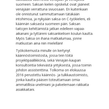
suomeen. Saksan kielen opiskelut ovat jääneet
venäjään verrattuna sivuosaan. En kuitenkaan
ole onnistunut sammuttamaan tätäkään
intohimoa, ja nykyään saksa on C-työkieleni, eli
käännän saksasta suomeen päin. Saksan
taitojen kehittämistä jatkan edelleen vapaa-
aikanani ja tyttäreni saksankielisen koulun kautta.
Myös Saksa on ihana matkailumaa, jonne
matkustan aina niin mielelläni!
Työkokemusta minulle on kertynyt
käännöstoimistosta, jossa tein töitä
projektipäällikkönä, sekä Venäjän-kaupan
konsultointia tekevästä yrityksestä, jossa toimin
johdon assistenttina. Tolkoma on elokuussa
2016 perustettu käännös- ja tulkkaustoimisto,
jonka kautta pääsen toteuttamaan omia
ammatillisia unelmiani ja palvelemaan rakkaita
asiakkaitani.