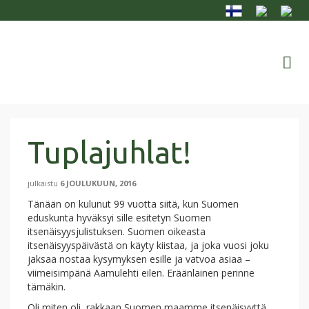
Tuplajuhlat!
julkaistu
6 JOULUKUUN, 2016
Tänään on kulunut 99 vuotta siitä, kun Suomen
eduskunta hyväksyi sille esitetyn Suomen
itsenäisyysjulistuksen. Suomen oikeasta
itsenäisyyspäivästä on käyty kiistaa, ja joka vuosi joku
jaksaa nostaa kysymyksen esille ja vatvoa asiaa –
viimeisimpänä Aamulehti eilen. Eräänlainen perinne
tämäkin.
Oli miten oli, rakkaan Suomen maamme itsenäisyyttä