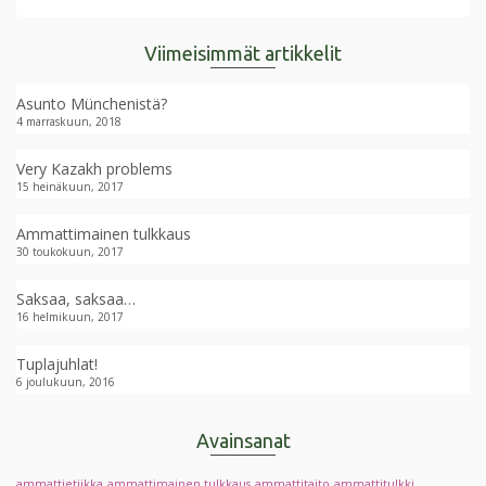
Viimeisimmät artikkelit
Asunto Münchenistä?
4 marraskuun, 2018
Very Kazakh problems
15 heinäkuun, 2017
Ammattimainen tulkkaus
30 toukokuun, 2017
Saksaa, saksaa…
16 helmikuun, 2017
Tuplajuhlat!
6 joulukuun, 2016
Avainsanat
ammattietiikka
ammattimainen tulkkaus
ammattitaito
ammattitulkki