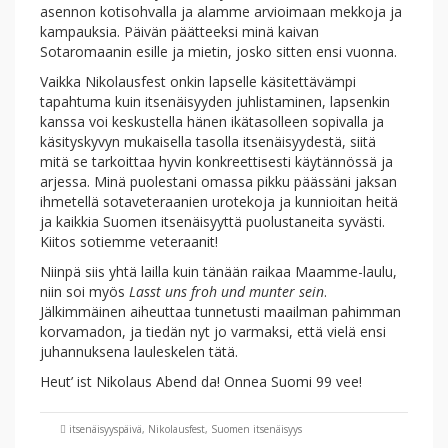
asennon kotisohvalla ja alamme arvioimaan mekkoja ja
kampauksia. Päivän päätteeksi minä kaivan
Sotaromaanin esille ja mietin, josko sitten ensi vuonna.
Vaikka Nikolausfest onkin lapselle käsitettävämpi
tapahtuma kuin itsenäisyyden juhlistaminen, lapsenkin
kanssa voi keskustella hänen ikätasolleen sopivalla ja
käsityskyvyn mukaisella tasolla itsenäisyydestä, siitä
mitä se tarkoittaa hyvin konkreettisesti käytännössä ja
arjessa. Minä puolestani omassa pikku päässäni jaksan
ihmetellä sotaveteraanien urotekoja ja kunnioitan heitä
ja kaikkia Suomen itsenäisyyttä puolustaneita syvästi.
Kiitos sotiemme veteraanit!
Niinpä siis yhtä lailla kuin tänään raikaa Maamme-laulu,
niin soi myös
Lasst uns froh und munter sein
.
Jälkimmäinen aiheuttaa tunnetusti maailman pahimman
korvamadon, ja tiedän nyt jo varmaksi, että vielä ensi
juhannuksena lauleskelen tätä.
Heut’ ist Nikolaus Abend da! Onnea Suomi 99 vee!
itsenäisyyspäivä
,
Nikolausfest
,
Suomen itsenäisyys