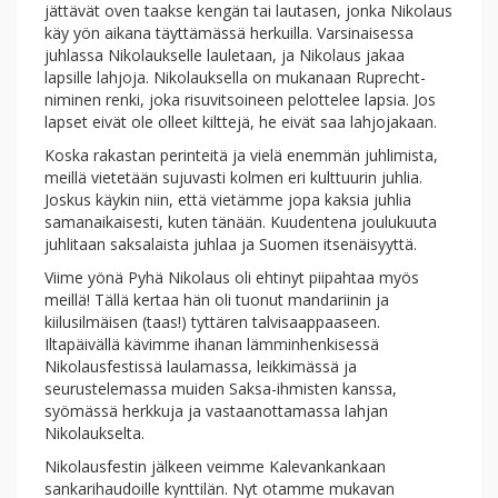
jättävät oven taakse kengän tai lautasen, jonka Nikolaus
käy yön aikana täyttämässä herkuilla. Varsinaisessa
juhlassa Nikolaukselle lauletaan, ja Nikolaus jakaa
lapsille lahjoja. Nikolauksella on mukanaan Ruprecht-
niminen renki, joka risuvitsoineen pelottelee lapsia. Jos
lapset eivät ole olleet kilttejä, he eivät saa lahjojakaan.
Koska rakastan perinteitä ja vielä enemmän juhlimista,
meillä vietetään sujuvasti kolmen eri kulttuurin juhlia.
Joskus käykin niin, että vietämme jopa kaksia juhlia
samanaikaisesti, kuten tänään. Kuudentena joulukuuta
juhlitaan saksalaista juhlaa ja Suomen itsenäisyyttä.
Viime yönä Pyhä Nikolaus oli ehtinyt piipahtaa myös
meillä! Tällä kertaa hän oli tuonut mandariinin ja
kiilusilmäisen (taas!) tyttären talvisaappaaseen.
Iltapäivällä kävimme ihanan lämminhenkisessä
Nikolausfestissä laulamassa, leikkimässä ja
seurustelemassa muiden Saksa-ihmisten kanssa,
syömässä herkkuja ja vastaanottamassa lahjan
Nikolaukselta.
Nikolausfestin jälkeen veimme Kalevankankaan
sankarihaudoille kynttilän. Nyt otamme mukavan