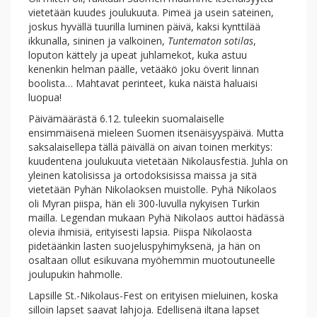
vietetään kuudes joulukuuta. Pimeä ja usein sateinen,
joskus hyvällä tuurilla luminen päivä, kaksi kynttilää
ikkunalla, sininen ja valkoinen,
Tuntematon sotilas
,
loputon kättely ja upeat juhlamekot, kuka astuu
kenenkin helman päälle, vetääkö joku överit linnan
boolista… Mahtavat perinteet, kuka näistä haluaisi
luopua!
Päivämäärästä 6.12. tuleekin suomalaiselle
ensimmäisenä mieleen Suomen itsenäisyyspäivä. Mutta
saksalaisellepa tällä päivällä on aivan toinen merkitys:
kuudentena joulukuuta vietetään Nikolausfestiä. Juhla on
yleinen katolisissa ja ortodoksisissa maissa ja sitä
vietetään Pyhän Nikolaoksen muistolle. Pyhä Nikolaos
oli Myran piispa, hän eli 300-luvulla nykyisen Turkin
mailla. Legendan mukaan Pyhä Nikolaos auttoi hädässä
olevia ihmisiä, erityisesti lapsia. Piispa Nikolaosta
pidetäänkin lasten suojeluspyhimyksenä, ja hän on
osaltaan ollut esikuvana myöhemmin muotoutuneelle
joulupukin hahmolle.
Lapsille St.-Nikolaus-Fest on erityisen mieluinen, koska
silloin lapset saavat lahjoja. Edellisenä iltana lapset