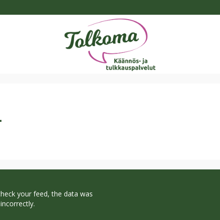
4
check your feed, the data was
incorrectly.