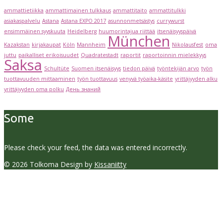
ammattietiikka
ammattimainen tulkkaus
ammattitaito
ammattitulkki
asiakaspalvelu
Astana
Astana EXPO 2017
asunnonmetsästys
currywurst
ensimmäinen syyskuuta
Heidelberg
huumorintajua riittää
itsenäisyyspäivä
München
Kazakstan
kirjakaupat
Köln
Mannheim
Nikolausfest
oma
juttu
paikalliset erikoisuudet
Quadratestadt
raportit
raportoinnin mielekkyys
Saksa
Schultüte
Suomen itsenäisyys
tiedon päivä
työntekijän arvo
työn
tuottavuuden mittaaminen
työn tuottavuus
venyvä työaika-käsite
yrittäjyyden alku
yrittäjyyden oma polku
День знаний
Some
Please check your feed, the data was entered incorrectly.
© 2026 Tolkoma Design by
Kissaniitty