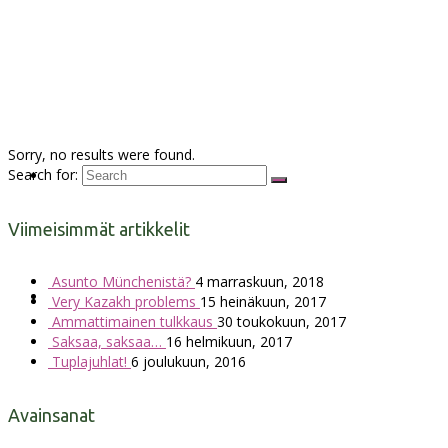
Author Archives:
admin
Sorry, no results were found.
Search for:
Hinnasto
Viimeisimmät artikkelit
Asunto Münchenistä?
4 marraskuun, 2018
Ota yhteyttä
Very Kazakh problems
15 heinäkuun, 2017
Ammattimainen tulkkaus
30 toukokuun, 2017
Saksaa, saksaa…
16 helmikuun, 2017
Tuplajuhlat!
6 joulukuun, 2016
Avainsanat