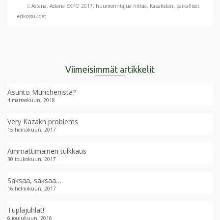
Astana
,
Astana EXPO 2017
,
huumorintajua riittää
,
Kazakstan
,
paikalliset
erikoisuudet
Viimeisimmät artikkelit
Asunto Münchenistä?
4 marraskuun, 2018
Very Kazakh problems
15 heinäkuun, 2017
Ammattimainen tulkkaus
30 toukokuun, 2017
Saksaa, saksaa…
16 helmikuun, 2017
Tuplajuhlat!
6 joulukuun, 2016