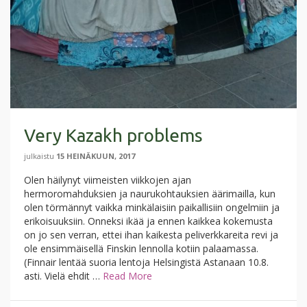
Very Kazakh problems
julkaistu
15 HEINÄKUUN, 2017
Olen häilynyt viimeisten viikkojen ajan
hermoromahduksien ja naurukohtauksien äärimailla, kun
olen törmännyt vaikka minkälaisiin paikallisiin ongelmiin ja
erikoisuuksiin. Onneksi ikää ja ennen kaikkea kokemusta
on jo sen verran, ettei ihan kaikesta peliverkkareita revi ja
ole ensimmäisellä Finskin lennolla kotiin palaamassa.
(Finnair lentää suoria lentoja Helsingistä Astanaan 10.8.
asti. Vielä ehdit …
Read More