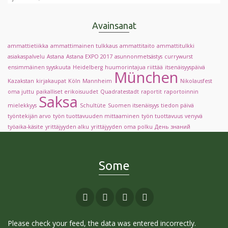
Avainsanat
ammattietiikka
ammattimainen tulkkaus
ammattitaito
ammattitulkki
asiakaspalvelu
Astana
Astana EXPO 2017
asunnonmetsästys
currywurst
ensimmäinen syyskuuta
Heidelberg
huumorintajua riittää
itsenäisyyspäivä
München
Kazakstan
kirjakaupat
Köln
Mannheim
Nikolausfest
oma juttu
paikalliset erikoisuudet
Quadratestadt
raportit
raportoinnin
Saksa
mielekkyys
Schultüte
Suomen itsenäisyys
tiedon päivä
työntekijän arvo
työn tuottavuuden mittaaminen
työn tuottavuus
venyvä
työaika-käsite
yrittäjyyden alku
yrittäjyyden oma polku
День знаний
Some
Please check your feed, the data was entered incorrectly.