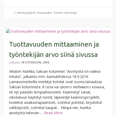
itsenäisyyspäivä
,
Nikolausfest
,
Suomen itsenäisyys
Tuottavuuden mittaaminen ja
työntekijän arvo siinä sivussa
julkaistu
18 SYYSKUUN, 2016
Viitaten Markku Saksan kolumniin ”Aivotyötä on vaikea
mitata”, julkaistu mm. Aamulehdessä 18.9.2016
Lainausmerkeillä merkityt kohdat ovat suoria lainauksia
Saksan kolumnista. Я села на своего любимого конька,
eli nyt päästiin lempiaiheeseeni. Käännetyt sanat,
oikolukuun käytetyt tunnit, läpiviedyt käännösprojektit,
hoidetut asiakastapaamiset, soitetut puhelut, kirjoitetut
sähköpostit, solmitut kaupat… Niinpä niin, kuinka
aivotyötä tekevän …
Read More