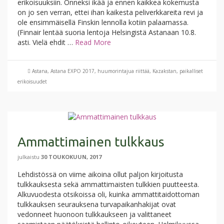
erikoisuuksiin. Onneksi ikää ja ennen kaikkea kokemusta
on jo sen verran, ettei ihan kaikesta peliverkkareita revi ja
ole ensimmäisellä Finskin lennolla kotiin palaamassa.
(Finnair lentää suoria lentoja Helsingistä Astanaan 10.8.
asti. Vielä ehdit …
Read More
Astana
,
Astana EXPO 2017
,
huumorintajua riittää
,
Kazakstan
,
paikalliset
erikoisuudet
Ammattimainen tulkkaus
julkaistu
30 TOUKOKUUN, 2017
Lehdistössä on viime aikoina ollut paljon kirjoitusta
tulkkauksesta sekä ammattimaisten tulkkien puutteesta.
Alkuvuodesta otsikoissa oli, kuinka ammattitaidottoman
tulkkauksen seurauksena turvapaikanhakijat ovat
vedonneet huonoon tulkkaukseen ja valittaneet