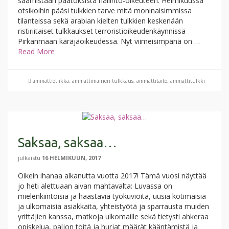
saamistaan päätöksistä hallinto-oikeuteen. Helmikuussa
otsikoihin pääsi tulkkien tarve mitä moninaisimmissa
tilanteissa sekä arabian kielten tulkkien keskenään
ristiriitaiset tulkkaukset terroristioikeudenkäynnissä
Pirkanmaan käräjäoikeudessa. Nyt viimeisimpänä on …
Read More
ammattietiikka
,
ammattimainen tulkkaus
,
ammattitaito
,
ammattitulkki
Saksaa, saksaa…
julkaistu
16 HELMIKUUN, 2017
Oikein ihanaa alkanutta vuotta 2017! Tämä vuosi näyttää
jo heti alettuaan aivan mahtavalta: Luvassa on
mielenkiintoisia ja haastavia työkuvioita, uusia kotimaisia
ja ulkomaisia asiakkaita, yhteistyötä ja sparrausta muiden
yrittäjien kanssa, matkoja ulkomaille sekä tietysti ahkeraa
opiskelua, paljon töitä ja hurjat määrät kääntämistä ja