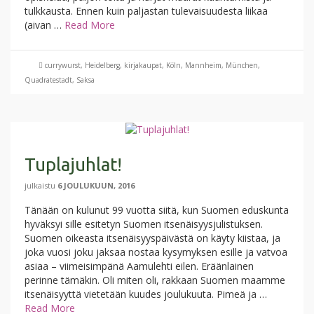
tulkkausta. Ennen kuin paljastan tulevaisuudesta liikaa
(aivan …
Read More
currywurst
,
Heidelberg
,
kirjakaupat
,
Köln
,
Mannheim
,
München
,
Quadratestadt
,
Saksa
Tuplajuhlat!
julkaistu
6 JOULUKUUN, 2016
Tänään on kulunut 99 vuotta siitä, kun Suomen eduskunta
hyväksyi sille esitetyn Suomen itsenäisyysjulistuksen.
Suomen oikeasta itsenäisyyspäivästä on käyty kiistaa, ja
joka vuosi joku jaksaa nostaa kysymyksen esille ja vatvoa
asiaa – viimeisimpänä Aamulehti eilen. Eräänlainen
perinne tämäkin. Oli miten oli, rakkaan Suomen maamme
itsenäisyyttä vietetään kuudes joulukuuta. Pimeä ja …
Read More