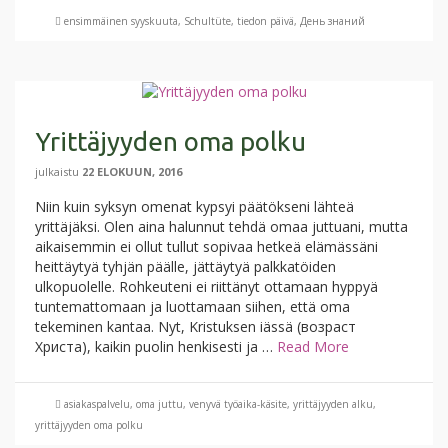
ensimmäinen syyskuuta
,
Schultüte
,
tiedon päivä
,
День знаний
Yrittäjyyden oma polku
julkaistu
22 ELOKUUN, 2016
Niin kuin syksyn omenat kypsyi päätökseni lähteä
yrittäjäksi. Olen aina halunnut tehdä omaa juttuani, mutta
aikaisemmin ei ollut tullut sopivaa hetkeä elämässäni
heittäytyä tyhjän päälle, jättäytyä palkkatöiden
ulkopuolelle. Rohkeuteni ei riittänyt ottamaan hyppyä
tuntemattomaan ja luottamaan siihen, että oma
tekeminen kantaa. Nyt, Kristuksen iässä (возраст
Христа), kaikin puolin henkisesti ja …
Read More
asiakaspalvelu
,
oma juttu
,
venyvä työaika-käsite
,
yrittäjyyden alku
,
yrittäjyyden oma polku