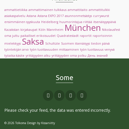
ammattietiikka
ammattimainen tulkkaus
ammattitaito
ammattitulkki
asiakaspalvelu
Astana
Astana EXPO 2017
asunnonmetsästys
currywurst
ensimmäinen syyskuuta
Heidelberg
huumorintajua riittää
itsenäisyyspäivä
München
Kazakstan
kirjakaupat
Köln
Mannheim
Nikolausfest
oma juttu
paikalliset erikoisuudet
Quadratestadt
raportit
raportoinnin
Saksa
mielekkyys
Schultüte
Suomen itsenäisyys
tiedon päivä
työntekijän arvo
työn tuottavuuden mittaaminen
työn tuottavuus
venyvä
työaika-käsite
yrittäjyyden alku
yrittäjyyden oma polku
День знаний
Some
Please check your feed, the data was entered incorrectly.
© 2026 Tolkoma Design by
Kissaniitty