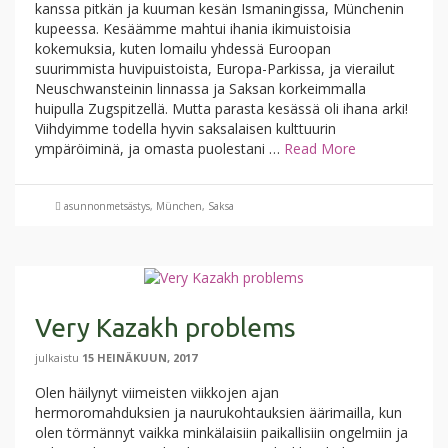
kanssa pitkän ja kuuman kesän Ismaningissa, Münchenin
kupeessa. Kesäämme mahtui ihania ikimuistoisia
kokemuksia, kuten lomailu yhdessä Euroopan
suurimmista huvipuistoista, Europa-Parkissa, ja vierailut
Neuschwansteinin linnassa ja Saksan korkeimmalla
huipulla Zugspitzellä. Mutta parasta kesässä oli ihana arki!
Viihdyimme todella hyvin saksalaisen kulttuurin
ympäröiminä, ja omasta puolestani …
Read More
asunnonmetsästys
,
München
,
Saksa
Very Kazakh problems
julkaistu
15 HEINÄKUUN, 2017
Olen häilynyt viimeisten viikkojen ajan
hermoromahduksien ja naurukohtauksien äärimailla, kun
olen törmännyt vaikka minkälaisiin paikallisiin ongelmiin ja