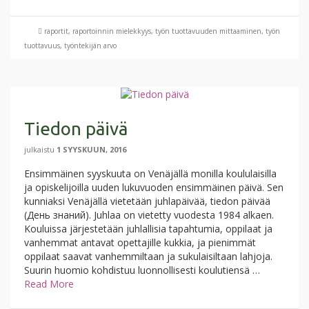
raportit
,
raportoinnin mielekkyys
,
työn tuottavuuden mittaaminen
,
työn
tuottavuus
,
työntekijän arvo
Tiedon päivä
julkaistu
1 SYYSKUUN, 2016
Ensimmäinen syyskuuta on Venäjällä monilla koululaisilla
ja opiskelijoilla uuden lukuvuoden ensimmäinen päivä. Sen
kunniaksi Venäjällä vietetään juhlapäivää, tiedon päivää
(День знаний). Juhlaa on vietetty vuodesta 1984 alkaen.
Kouluissa järjestetään juhlallisia tapahtumia, oppilaat ja
vanhemmat antavat opettajille kukkia, ja pienimmät
oppilaat saavat vanhemmiltaan ja sukulaisiltaan lahjoja.
Suurin huomio kohdistuu luonnollisesti koulutiensä …
Read More